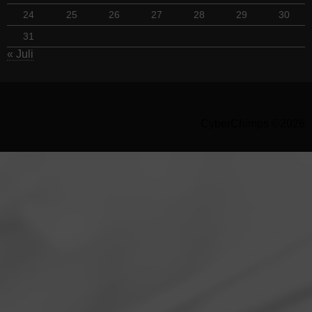
24
25
26
27
28
29
30
31
« Juli
CyberChimps ©2026