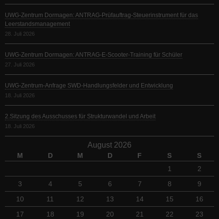
UWG-Zentrum Dormagen: ANTRAG-Prüfauftrag-Steuerinstrument für das
Leerstandsmanagement
28. Juli 2026
UWG-Zentrum Dormagen: ANTRAG-E-Scooter-Training für Schüler
27. Juli 2026
UWG-Zentrum-Anfrage SWD-Handlungsfelder und Entwicklung
18. Juli 2026
2.Sitzung des Ausschusses für Strukturwandel und Arbeit
18. Juli 2026
August 2026
M
D
M
D
F
S
S
1
2
3
4
5
6
7
8
9
10
11
12
13
14
15
16
17
18
19
20
21
22
23