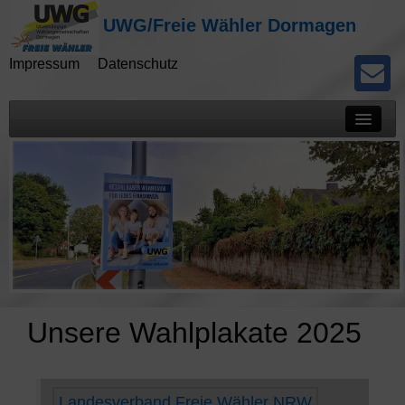
UWG/Freie Wähler Dormagen
Impressum
Datenschutz
Mitteilungen
Presseberichte
Kommunalwahlen
Potokolle
Unsere Wahlplakate 2025
Landesverband Freie Wähler NRW