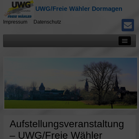
UWG/Freie Wähler Dormagen
Impressum
Datenschutz
Mitteilungen
Presseberichte
Kommunalwahlen
Potokolle
Aufstellungsveranstaltung
– UWG/Freie Wähler