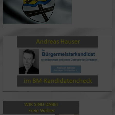
im BM-Kandidatencheck