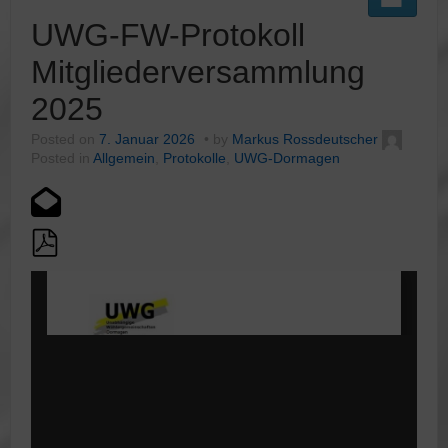
UWG-FW-Protokoll
Mitgliederversammlung
2025
Posted on
7. Januar 2026
by
Markus Rossdeutscher
Posted in
Allgemein
,
Protokolle
,
UWG-Dormagen