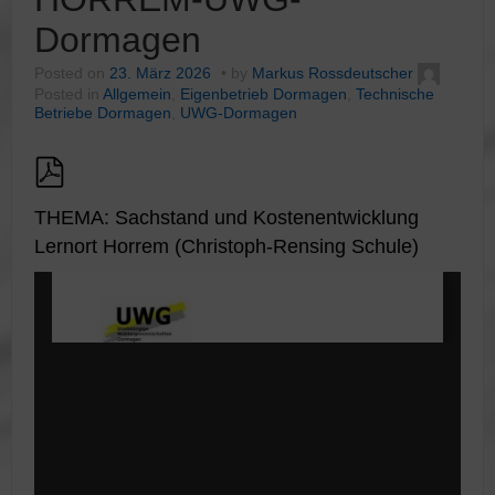
Dormagen
Posted on
23. März 2026
by
Markus Rossdeutscher
Posted in
Allgemein
,
Eigenbetrieb Dormagen
,
Technische
Betriebe Dormagen
,
UWG-Dormagen
THEMA: Sachstand und Kostenentwicklung
Lernort Horrem (Christoph-Rensing Schule)