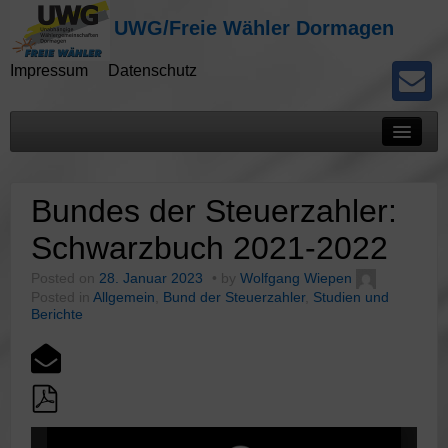
UWG/Freie Wähler Dormagen
Impressum
Datenschutz
Mitteilungen
Bundes der Steuerzahler:
Presseberichte
Schwarzbuch 2021-2022
Kommunalwahlen
Posted on
28. Januar 2023
by
Wolfgang Wiepen
Posted in
Allgemein
,
Bund der Steuerzahler
,
Studien und
Potokolle
Berichte