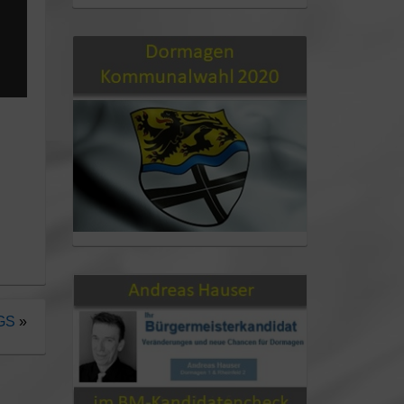
OGS
»