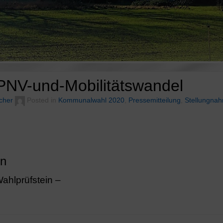
NV-und-Mobilitätswandel
cher
Posted in
Kommunalwahl 2020
,
Pressemitteilung
,
Stellungna
en
hlprüfstein –