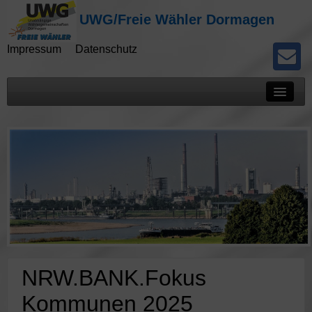
UWG/Freie Wähler Dormagen
Impressum
Datenschutz
Mitteilungen
Presseberichte
Kommunalwahlen
Potokolle
NRW.BANK.Fokus
Kommunen 2025