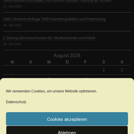
UWG-Zentrum Dormagen: ANTRAG-E-Scooter-Training für Schüler
27. Juli 2026
UWG-Zentrum-Anfrage SWD-Handlungsfelder und Entwicklung
18. Juli 2026
2.Sitzung des Ausschusses für Strukturwandel und Arbeit
18. Juli 2026
August 2026
M
D
M
D
F
S
S
1
2
3
4
5
6
7
8
9
10
11
12
13
14
15
16
Wir verwenden Cookies, um unsere Website optimieren.
17
18
19
20
21
22
23
Datenschutz
24
25
26
27
28
29
30
31
Cookies akzeptieren
« Juli
Ablehnen