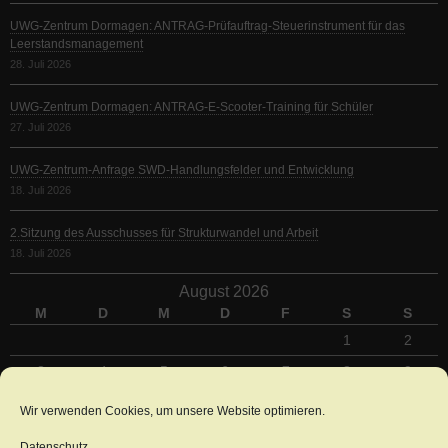
UWG-Zentrum Dormagen: ANTRAG-Prüfauftrag-Steuerinstrument für das
Leerstandsmanagement
28. Juli 2026
UWG-Zentrum Dormagen: ANTRAG-E-Scooter-Training für Schüler
27. Juli 2026
UWG-Zentrum-Anfrage SWD-Handlungsfelder und Entwicklung
18. Juli 2026
2.Sitzung des Ausschusses für Strukturwandel und Arbeit
18. Juli 2026
August 2026
M
D
M
D
F
S
S
1
2
3
4
5
6
7
8
9
10
11
12
13
14
15
16
Wir verwenden Cookies, um unsere Website optimieren.
17
18
19
20
21
22
23
Datenschutz