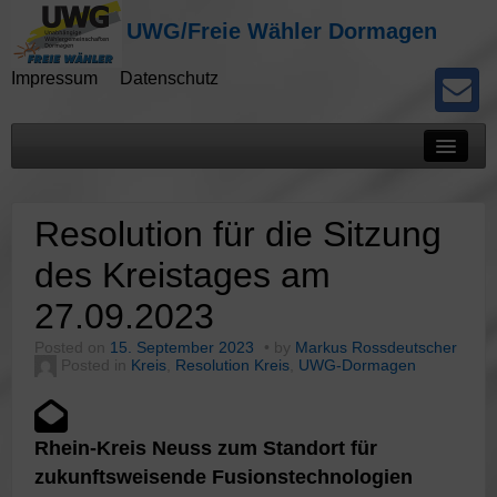
UWG/Freie Wähler Dormagen
Impressum
Datenschutz
Mitteilungen
Resolution für die Sitzung
Presseberichte
des Kreistages am
Kommunalwahlen
27.09.2023
Potokolle
Posted on
15. September 2023
by
Markus Rossdeutscher
Posted in
Kreis
,
Resolution Kreis
,
UWG-Dormagen
Rhein-Kreis Neuss zum Standort für
zukunftsweisende Fusionstechnologien