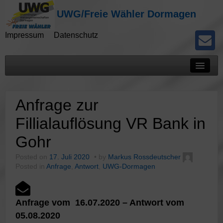
UWG/Freie Wähler Dormagen
Impressum
Datenschutz
Mitteilungen
Anfrage zur
Presseberichte
Fillialauflösung VR Bank in
Kommunalwahlen
Gohr
Potokolle
Posted on
17. Juli 2020
by
Markus Rossdeutscher
Posted in
Anfrage
,
Antwort
,
UWG-Dormagen
Anfrage vom 16.07.2020 – Antwort vom
05.08.2020