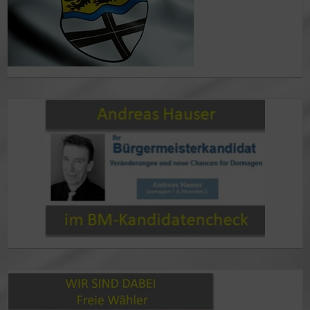
im BM-Kandidatencheck