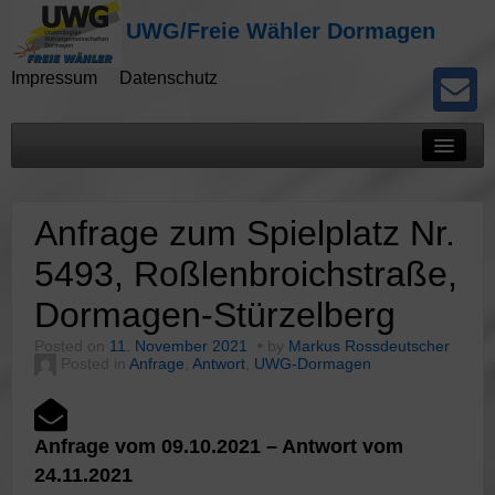
UWG/Freie Wähler Dormagen
Impressum
Datenschutz
Mitteilungen
Anfrage zum Spielplatz Nr.
Presseberichte
5493, Roßlenbroichstraße,
Kommunalwahlen
Dormagen-Stürzelberg
Potokolle
Posted on
11. November 2021
by
Markus Rossdeutscher
Posted in
Anfrage
,
Antwort
,
UWG-Dormagen
Anfrage vom 09.10.2021 – Antwort vom
24.11.2021