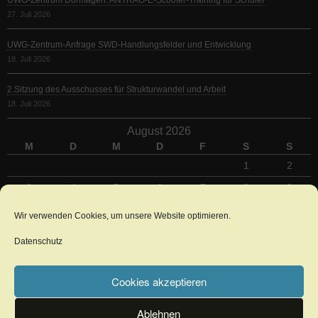
UWG-Zentrum Dormagen: ANTRAG-E-Scooter-Training für Schüler
27. Juli 2026
UWG-Zentrum-Anfrage SWD-Handlungsfelder und Entwicklung
18. Juli 2026
2.Sitzung des Ausschusses für Strukturwandel und Arbeit
18. Juli 2026
August 2026
M
D
M
D
F
S
S
1
2
3
4
5
6
7
8
9
10
11
12
13
14
15
16
Wir verwenden Cookies, um unsere Website optimieren.
17
18
19
20
21
22
23
Datenschutz
24
25
26
27
28
29
30
31
Cookies akzeptieren
« Juli
Ablehnen